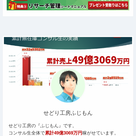
せどり工房ふじもん
せどり工房の『ふじもん』です。
コンサル生全体で
累計49億3069万円
稼がせています。