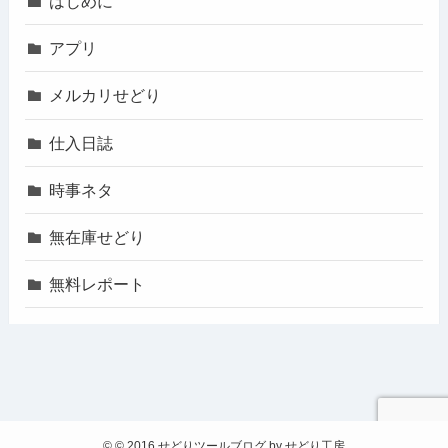
はじめに
アプリ
メルカリせどり
仕入日誌
時事ネタ
無在庫せどり
無料レポート
©
© 2016 せどりツールブログ by せどり工房