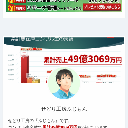
せどり工房ふじもん
せどり工房の『ふじもん』です。
コンサル生全体で
累計49億3069万円
稼がせています。