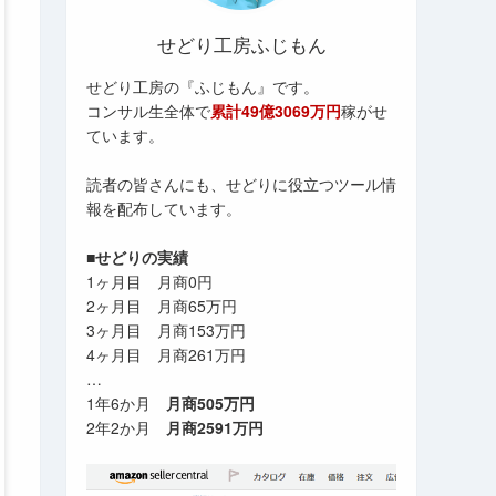
せどり工房ふじもん
せどり工房の『ふじもん』です。
コンサル生全体で
累計49億3069万円
稼がせ
ています。
読者の皆さんにも、せどりに役立つツール情
報を配布しています。
■せどりの実績
1ヶ月目 月商0円
2ヶ月目 月商65万円
3ヶ月目 月商153万円
4ヶ月目 月商261万円
…
1年6か月
月商505万円
2年2か月
月商2591万円