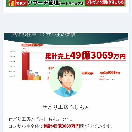
せどり工房ふじもん
せどり工房の『ふじもん』です。
コンサル生全体で
累計49億3069万円
稼がせています。