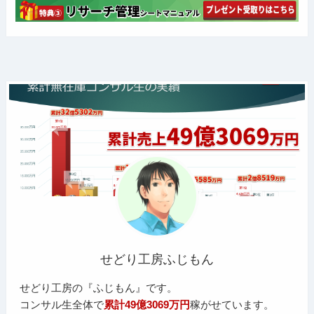
せどり工房ふじもん
せどり工房の『ふじもん』です。
コンサル生全体で
累計49億3069万円
稼がせています。