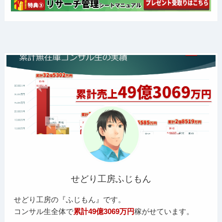
せどり工房ふじもん
せどり工房の『ふじもん』です。
コンサル生全体で
累計49億3069万円
稼がせています。