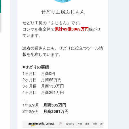
せどり工房ふじもん
せどり工房の『ふじもん』です。
コンサル生全体で
累計49億3069万円
稼がせ
ています。
読者の皆さんにも、せどりに役立つツール情
報を配布しています。
■せどりの実績
1ヶ月目 月商0円
2ヶ月目 月商65万円
3ヶ月目 月商153万円
4ヶ月目 月商261万円
…
1年6か月
月商505万円
2年2か月
月商2591万円