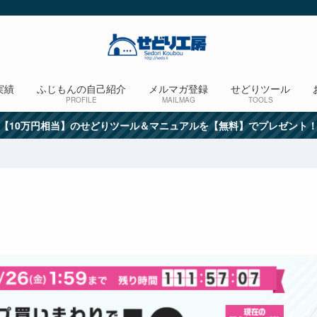
実績
ふじもんの自己紹介
メルマガ登録
せどりツール
PROFILE
MAILMAG
TOOLS
【10万円相当】のせどりツール＆マニュアルを【無料】でプレゼント