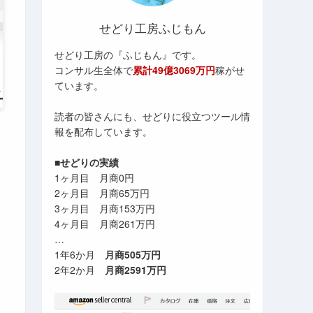
せどり工房ふじもん
せどり工房の『ふじもん』です。
コンサル生全体で
累計49億3069万円
稼がせ
ています。
読者の皆さんにも、せどりに役立つツール情
報を配布しています。
■せどりの実績
1ヶ月目 月商0円
2ヶ月目 月商65万円
3ヶ月目 月商153万円
4ヶ月目 月商261万円
…
1年6か月
月商505万円
2年2か月
月商2591万円