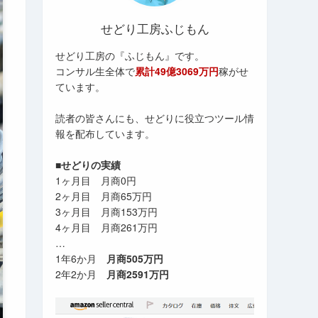
せどり工房ふじもん
せどり工房の『ふじもん』です。
コンサル生全体で
累計49億3069万円
稼がせ
ています。
読者の皆さんにも、せどりに役立つツール情
報を配布しています。
■せどりの実績
1ヶ月目 月商0円
2ヶ月目 月商65万円
3ヶ月目 月商153万円
4ヶ月目 月商261万円
…
1年6か月
月商505万円
2年2か月
月商2591万円