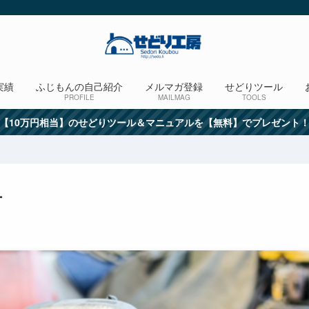
実績
ふじもんの自己紹介
メルマガ登録
せどりツール
PROFILE
MAILMAG
TOOLS
【10万円相当】のせどりツール＆マニュアルを【無料】でプレゼント
チ