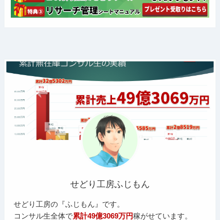
せどり工房ふじもん
せどり工房の『ふじもん』です。
コンサル生全体で
累計49億3069万円
稼がせています。