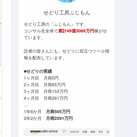
せどり工房ふじもん
せどり工房の『ふじもん』です。
コンサル生全体で
累計49億3069万円
稼がせ
ています。
読者の皆さんにも、せどりに役立つツール情
報を配布しています。
■せどりの実績
1ヶ月目 月商0円
2ヶ月目 月商65万円
3ヶ月目 月商153万円
4ヶ月目 月商261万円
…
1年6か月
月商505万円
2年2か月
月商2591万円