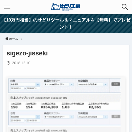
【10万円相当】のせどりツール＆マニュアルを【無料】でプレゼ
ント！
ホーム
sigezo-jisseki
2018.12.10