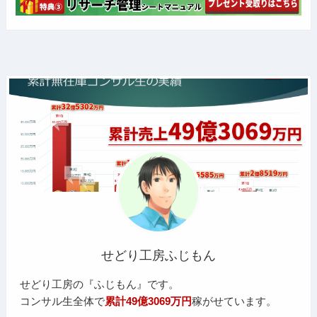
せどり工房ふじもん
せどり工房の『ふじもん』です。
コンサル生全体で
累計49億3069万円
稼がせています。