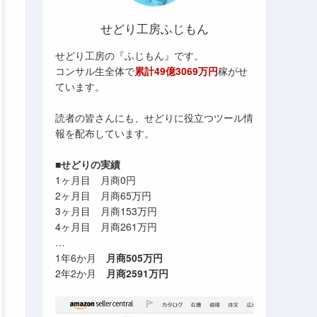
せどり工房ふじもん
せどり工房の『ふじもん』です。
コンサル生全体で
累計49億3069万円
稼がせ
ています。
読者の皆さんにも、せどりに役立つツール情
報を配布しています。
■せどりの実績
1ヶ月目 月商0円
2ヶ月目 月商65万円
3ヶ月目 月商153万円
4ヶ月目 月商261万円
…
1年6か月
月商505万円
2年2か月
月商2591万円