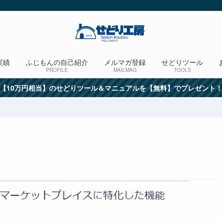
実績
ふじもんの自己紹介
メルマガ登録
せどりツール
PROFILE
MAILMAG
TOOLS
【10万円相当】のせどりツール＆マニュアルを【無料】でプレゼント