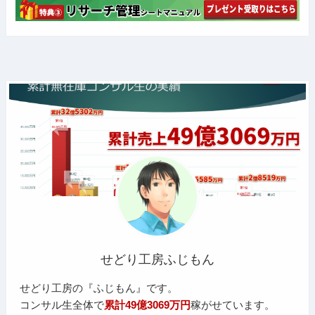
せどり工房ふじもん
せどり工房の『ふじもん』です。
コンサル生全体で
累計49億3069万円
稼がせています。