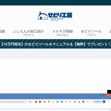
実績
ふじもんの自己紹介
メルマガ登録
せどりツール
PROFILE
MAILMAG
TOOLS
【10万円相当】のせどりツール＆マニュアルを【無料】でプレゼント