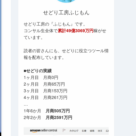
せどり工房ふじもん
せどり工房の『ふじもん』です。
コンサル生全体で
累計49億3069万円
稼がせ
ています。
読者の皆さんにも、せどりに役立つツール情
報を配布しています。
■せどりの実績
1ヶ月目 月商0円
2ヶ月目 月商65万円
3ヶ月目 月商153万円
4ヶ月目 月商261万円
…
1年6か月
月商505万円
2年2か月
月商2591万円