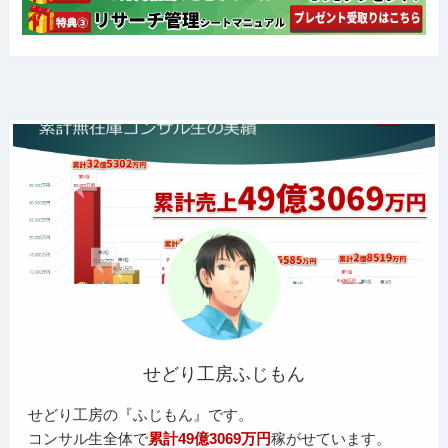
せどり工房ふじもん
せどり工房の『ふじもん』です。
コンサル生全体で
累計49億3069万円
稼がせています。