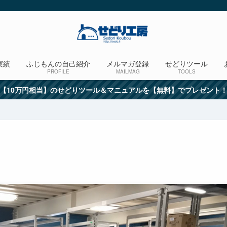
実績
ふじもんの自己紹介
メルマガ登録
せどりツール
PROFILE
MAILMAG
TOOLS
【10万円相当】のせどりツール＆マニュアルを【無料】でプレゼント