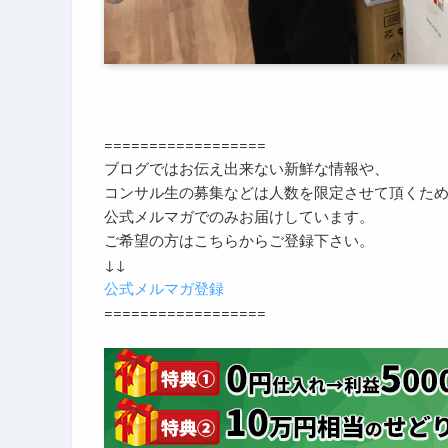
==================
ブログではお伝え出来ない新鮮な情報や、
コンサル生の募集などは人数を限定させて頂くた
公式メルマガでのみお届けしています。
ご希望の方はこちらからご登録下さい。
↓↓
公式メルマガ登録
==================