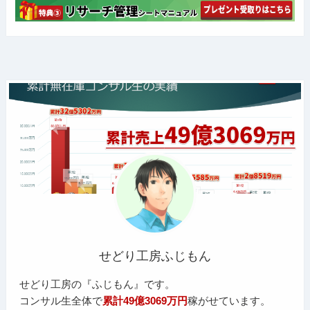
せどり工房ふじもん
せどり工房の『ふじもん』です。
コンサル生全体で
累計49億3069万円
稼がせています。