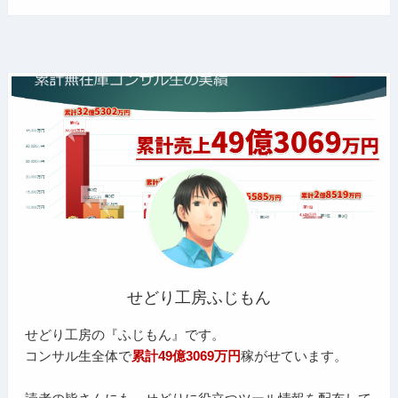
せどり工房ふじもん
せどり工房の『ふじもん』です。
コンサル生全体で
累計49億3069万円
稼がせています。