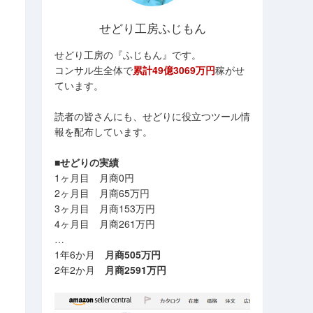
せどり工房ふじもん
せどり工房の『ふじもん』です。
コンサル生全体で
累計49億3069万円
稼がせ
ています。
読者の皆さんにも、せどりに役立つツール情
報を配布しています。
■せどりの実績
1ヶ月目 月商0円
2ヶ月目 月商65万円
3ヶ月目 月商153万円
4ヶ月目 月商261万円
…
1年6か月
月商505万円
2年2か月
月商2591万円