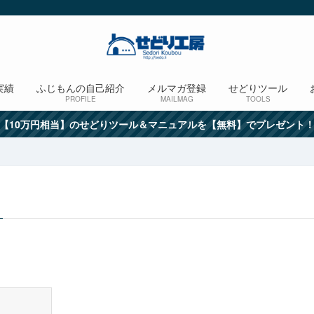
実績
ふじもんの自己紹介
メルマガ登録
せどりツール
PROFILE
MAILMAG
TOOLS
【10万円相当】のせどりツール＆マニュアルを【無料】でプレゼント