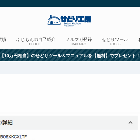
実績
ふじもんの自己紹介
メルマガ登録
せどりツール
PROFILE
MAILMAG
TOOLS
【10万円相当】のせどりツール＆マニュアルを【無料】でプレゼント