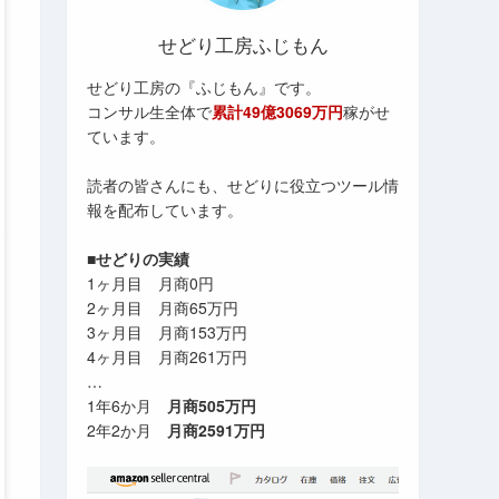
せどり工房ふじもん
せどり工房の『ふじもん』です。
コンサル生全体で
累計49億3069万円
稼がせ
ています。
読者の皆さんにも、せどりに役立つツール情
報を配布しています。
■せどりの実績
1ヶ月目 月商0円
2ヶ月目 月商65万円
3ヶ月目 月商153万円
4ヶ月目 月商261万円
…
1年6か月
月商505万円
2年2か月
月商2591万円