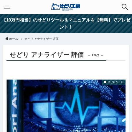
【10万円相当】のせどりツール＆マニュアルを【無料】でプレゼ
ント！
ホーム
せどり アナライザー 評価
せどり アナライザー 評価
– tag –
せどりツール