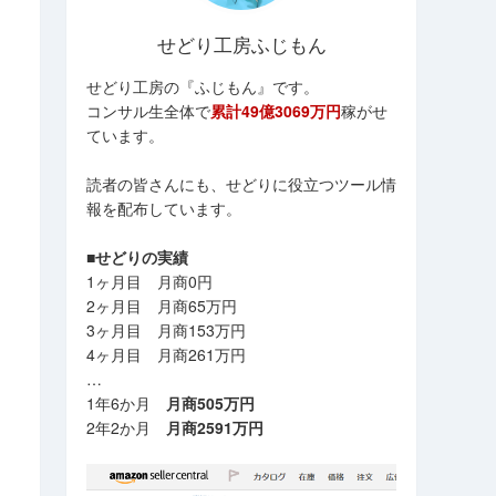
せどり工房ふじもん
せどり工房の『ふじもん』です。
コンサル生全体で
累計49億3069万円
稼がせ
ています。
読者の皆さんにも、せどりに役立つツール情
報を配布しています。
■せどりの実績
1ヶ月目 月商0円
2ヶ月目 月商65万円
3ヶ月目 月商153万円
4ヶ月目 月商261万円
…
1年6か月
月商505万円
2年2か月
月商2591万円