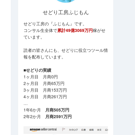
せどり工房ふじもん
せどり工房の『ふじもん』です。
コンサル生全体で
累計49億3069万円
稼がせ
ています。
読者の皆さんにも、せどりに役立つツール情
報を配布しています。
■せどりの実績
1ヶ月目 月商0円
2ヶ月目 月商65万円
3ヶ月目 月商153万円
4ヶ月目 月商261万円
…
1年6か月
月商505万円
2年2か月
月商2591万円