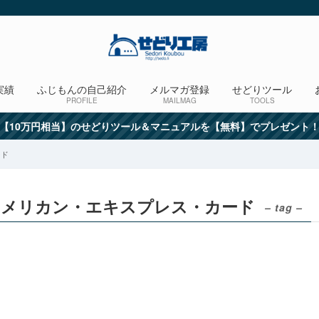
実績
ふじもんの自己紹介
メルマガ登録
せどりツール
PROFILE
MAILMAG
TOOLS
【10万円相当】のせどりツール＆マニュアルを【無料】でプレゼント
ード
アメリカン・エキスプレス・カード
– tag –