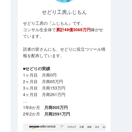
せどり工房ふじもん
せどり工房の『ふじもん』です。
コンサル生全体で
累計49億3069万円
稼がせ
ています。
読者の皆さんにも、せどりに役立つツール情
報を配布しています。
■せどりの実績
1ヶ月目 月商0円
2ヶ月目 月商65万円
3ヶ月目 月商153万円
4ヶ月目 月商261万円
…
1年6か月
月商505万円
2年2か月
月商2591万円