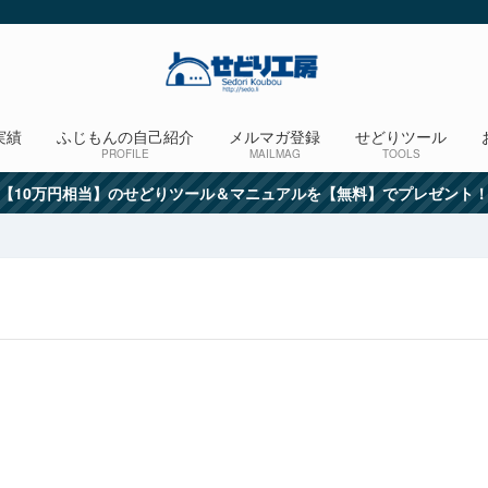
実績
ふじもんの自己紹介
メルマガ登録
せどりツール
PROFILE
MAILMAG
TOOLS
【10万円相当】のせどりツール＆マニュアルを【無料】でプレゼント