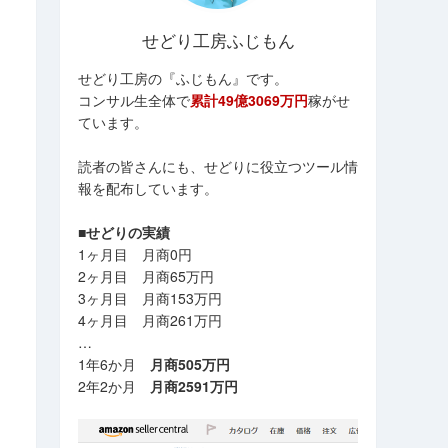
せどり工房ふじもん
せどり工房の『ふじもん』です。
コンサル生全体で
累計49億3069万円
稼がせ
ています。
読者の皆さんにも、せどりに役立つツール情
報を配布しています。
■せどりの実績
1ヶ月目 月商0円
2ヶ月目 月商65万円
3ヶ月目 月商153万円
4ヶ月目 月商261万円
…
1年6か月
月商505万円
2年2か月
月商2591万円