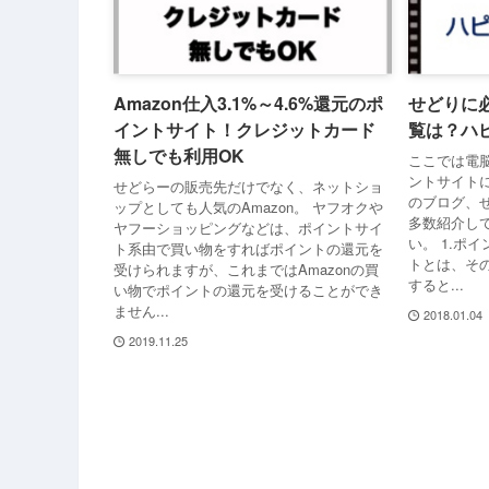
Amazon仕入3.1%～4.6%還元のポ
せどりに
イントサイト！クレジットカード
覧は？ハ
無しでも利用OK
ここでは電
ントサイト
せどらーの販売先だけでなく、ネットショ
のブログ、
ップとしても人気のAmazon。 ヤフオクや
多数紹介し
ヤフーショッピングなどは、ポイントサイ
い。 1.ポ
ト系由で買い物をすればポイントの還元を
トとは、そ
受けられますが、これまではAmazonの買
すると...
い物でポイントの還元を受けることができ
ません...
2018.01.04
2019.11.25