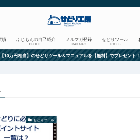
実績
ふじもんの自己紹介
メルマガ登録
せどりツール
PROFILE
MAILMAG
TOOLS
【10万円相当】のせどりツール＆マニュアルを【無料】でプレゼント
–
せどりツール