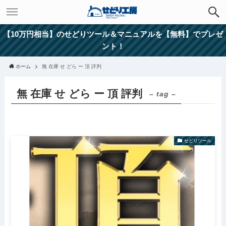
【10万円相当】のせどりツール＆マニュアルを【無料】でプレゼ
ント！
ホーム
無 在庫 せ どら ー 頂 評判
無 在庫 せ どら ー 頂 評判
– tag –
せどりツール