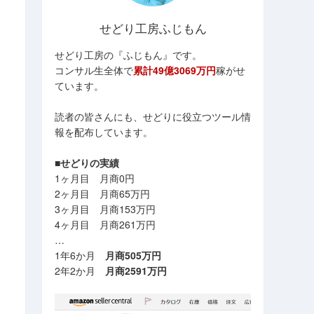
せどり工房ふじもん
せどり工房の『ふじもん』です。
コンサル生全体で
累計49億3069万円
稼がせ
ています。
読者の皆さんにも、せどりに役立つツール情
報を配布しています。
■せどりの実績
1ヶ月目 月商0円
2ヶ月目 月商65万円
3ヶ月目 月商153万円
4ヶ月目 月商261万円
…
1年6か月
月商505万円
2年2か月
月商2591万円