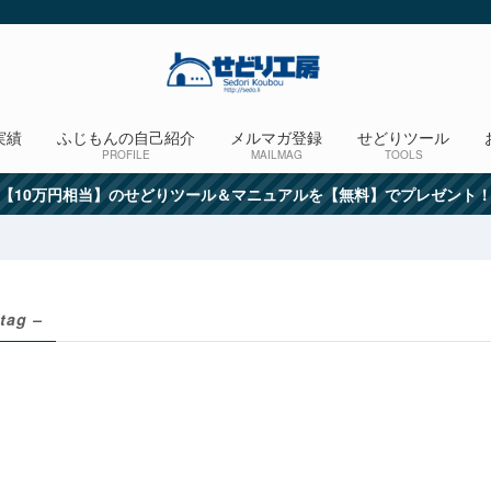
実績
ふじもんの自己紹介
メルマガ登録
せどりツール
PROFILE
MAILMAG
TOOLS
【10万円相当】のせどりツール＆マニュアルを【無料】でプレゼント
 tag –