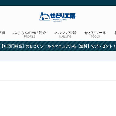
実績
ふじもんの自己紹介
メルマガ登録
せどりツール
PROFILE
MAILMAG
TOOLS
【10万円相当】のせどりツール＆マニュアルを【無料】でプレゼント