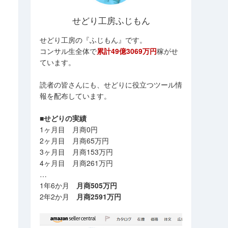
せどり工房ふじもん
せどり工房の『ふじもん』です。
コンサル生全体で
累計49億3069万円
稼がせ
ています。
読者の皆さんにも、せどりに役立つツール情
報を配布しています。
■せどりの実績
1ヶ月目 月商0円
2ヶ月目 月商65万円
3ヶ月目 月商153万円
4ヶ月目 月商261万円
…
1年6か月
月商505万円
2年2か月
月商2591万円