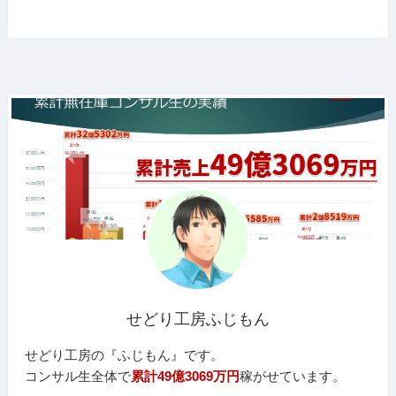
せどり工房ふじもん
せどり工房の『ふじもん』です。
コンサル生全体で
累計49億3069万円
稼がせています。