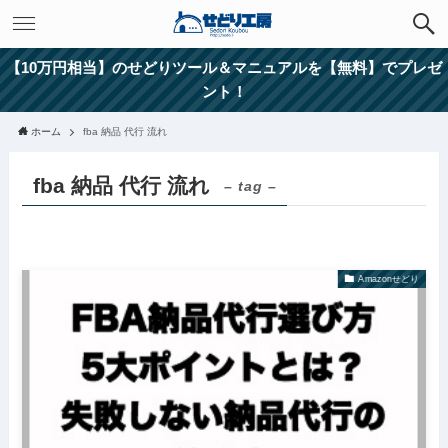
【10万円相当】のせどりツール＆マニュアルを【無料】でプレゼ
ント！
ホーム
fba 納品 代行 流れ
fba 納品 代行 流れ
– tag –
Amazonせどり