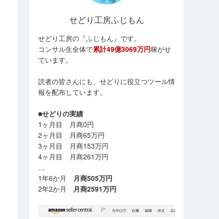
せどり工房ふじもん
せどり工房の『ふじもん』です。
コンサル生全体で
累計49億3069万円
稼がせ
ています。
読者の皆さんにも、せどりに役立つツール情
報を配布しています。
■せどりの実績
1ヶ月目 月商0円
2ヶ月目 月商65万円
3ヶ月目 月商153万円
4ヶ月目 月商261万円
…
1年6か月
月商505万円
2年2か月
月商2591万円