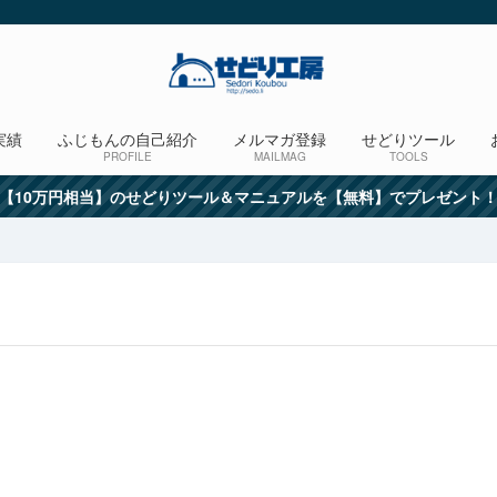
実績
ふじもんの自己紹介
メルマガ登録
せどりツール
PROFILE
MAILMAG
TOOLS
【10万円相当】のせどりツール＆マニュアルを【無料】でプレゼント