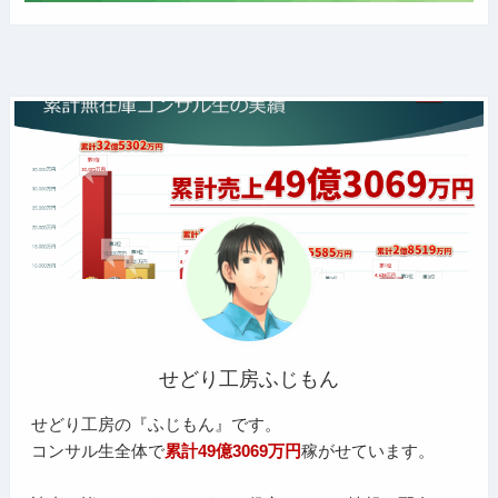
せどり工房ふじもん
せどり工房の『ふじもん』です。
コンサル生全体で
累計49億3069万円
稼がせています。