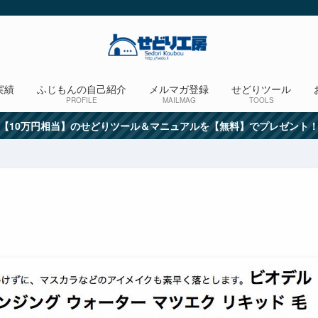
実績
ふじもんの自己紹介
メルマガ登録
せどりツール
PROFILE
MAILMAG
TOOLS
【10万円相当】のせどりツール＆マニュアルを【無料】でプレゼント