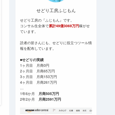
せどり工房ふじもん
せどり工房の『ふじもん』です。
コンサル生全体で
累計49億3069万円
稼がせ
ています。
読者の皆さんにも、せどりに役立つツール情
報を配布しています。
■せどりの実績
1ヶ月目 月商0円
2ヶ月目 月商65万円
3ヶ月目 月商153万円
4ヶ月目 月商261万円
…
1年6か月
月商505万円
2年2か月
月商2591万円