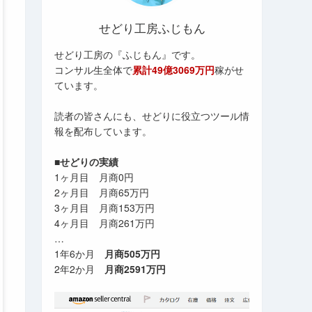
せどり工房ふじもん
せどり工房の『ふじもん』です。
コンサル生全体で
累計49億3069万円
稼がせ
ています。
読者の皆さんにも、せどりに役立つツール情
報を配布しています。
■せどりの実績
1ヶ月目 月商0円
2ヶ月目 月商65万円
3ヶ月目 月商153万円
4ヶ月目 月商261万円
…
1年6か月
月商505万円
2年2か月
月商2591万円