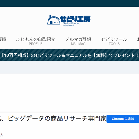
実績
ふじもんの自己紹介
メルマガ登録
せどりツール
PROFILE
MAILMAG
TOOLS
【10万円相当】のせどりツール＆マニュアルを【無料】でプレゼント