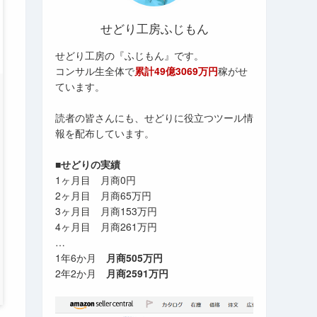
せどり工房ふじもん
せどり工房の『ふじもん』です。
コンサル生全体で
累計49億3069万円
稼がせ
ています。
読者の皆さんにも、せどりに役立つツール情
報を配布しています。
■せどりの実績
1ヶ月目 月商0円
2ヶ月目 月商65万円
3ヶ月目 月商153万円
4ヶ月目 月商261万円
…
1年6か月
月商505万円
2年2か月
月商2591万円