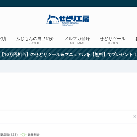
実績
ふじもんの自己紹介
メルマガ登録
せどりツール
PROFILE
MAILMAG
TOOLS
【10万円相当】のせどりツール＆マニュアルを【無料】でプレゼント