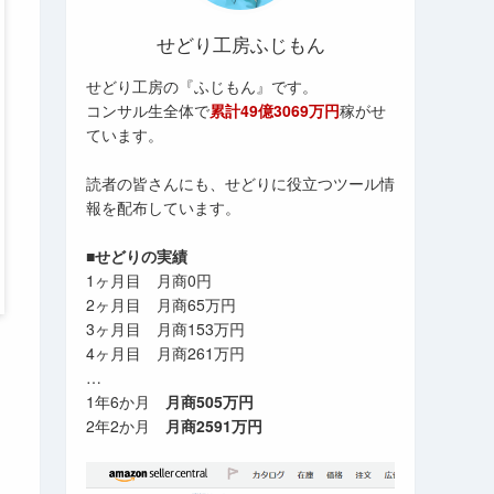
せどり工房ふじもん
せどり工房の『ふじもん』です。
コンサル生全体で
累計49億3069万円
稼がせ
ています。
読者の皆さんにも、せどりに役立つツール情
報を配布しています。
■せどりの実績
1ヶ月目 月商0円
2ヶ月目 月商65万円
3ヶ月目 月商153万円
4ヶ月目 月商261万円
…
1年6か月
月商505万円
2年2か月
月商2591万円