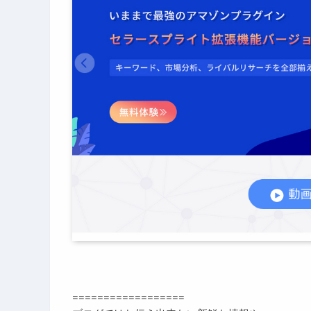
==================