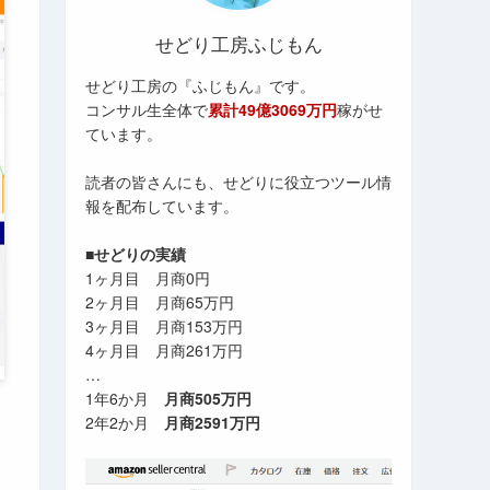
せどり工房ふじもん
せどり工房の『ふじもん』です。
コンサル生全体で
累計49億3069万円
稼がせ
ています。
読者の皆さんにも、せどりに役立つツール情
報を配布しています。
■せどりの実績
1ヶ月目 月商0円
2ヶ月目 月商65万円
3ヶ月目 月商153万円
4ヶ月目 月商261万円
…
1年6か月
月商505万円
2年2か月
月商2591万円