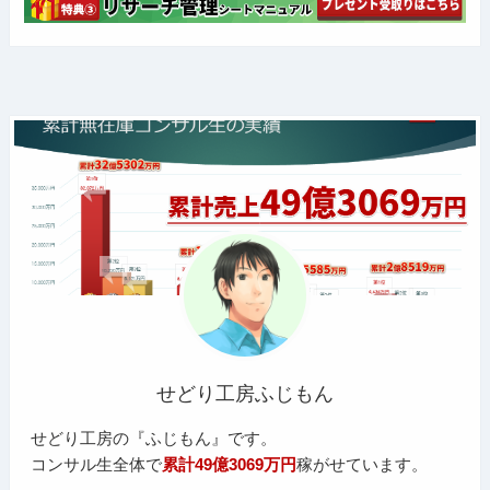
せどり工房ふじもん
せどり工房の『ふじもん』です。
コンサル生全体で
累計49億3069万円
稼がせています。