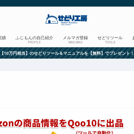
実績
ふじもんの自己紹介
メルマガ登録
せどりツール
PROFILE
MAILMAG
TOOLS
【10万円相当】のせどりツール＆マニュアルを【無料】でプレゼント