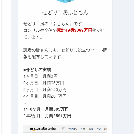
せどり工房ふじもん
せどり工房の『ふじもん』です。
コンサル生全体で
累計49億3069万円
稼がせ
ています。
読者の皆さんにも、せどりに役立つツール情
報を配布しています。
■せどりの実績
1ヶ月目 月商0円
2ヶ月目 月商65万円
3ヶ月目 月商153万円
4ヶ月目 月商261万円
…
1年6か月
月商505万円
2年2か月
月商2591万円