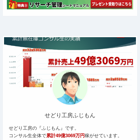
せどり工房ふじもん
せどり工房の『ふじもん』です。
コンサル生全体で
累計49億3069万円
稼がせています。