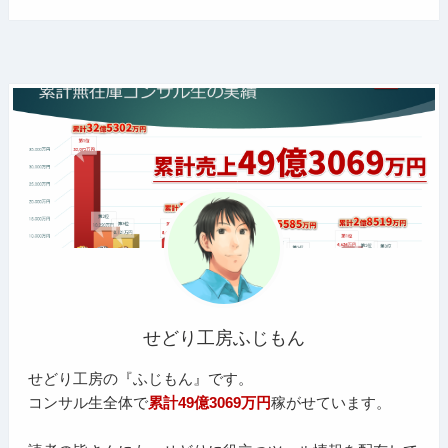
せどり工房ふじもん
せどり工房の『ふじもん』です。
コンサル生全体で
累計49億3069万円
稼がせています。