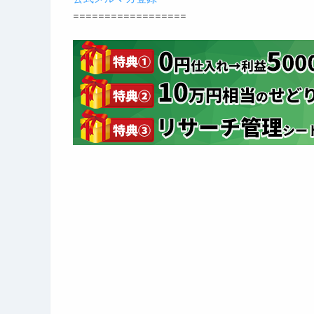
==================