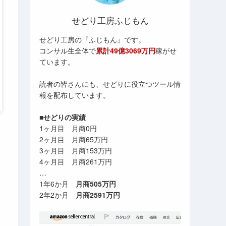
せどり工房ふじもん
せどり工房の『ふじもん』です。
コンサル生全体で
累計49億3069万円
稼がせ
ています。
読者の皆さんにも、せどりに役立つツール情
報を配布しています。
■せどりの実績
1ヶ月目 月商0円
2ヶ月目 月商65万円
3ヶ月目 月商153万円
4ヶ月目 月商261万円
…
1年6か月
月商505万円
2年2か月
月商2591万円