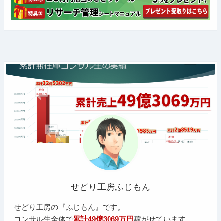
せどり工房ふじもん
せどり工房の『ふじもん』です。
コンサル生全体で
累計49億3069万円
稼がせています。