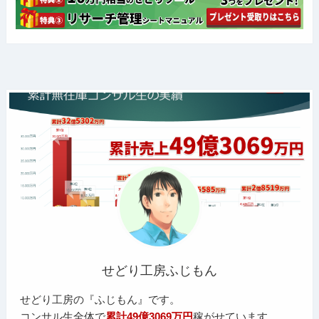
せどり工房ふじもん
せどり工房の『ふじもん』です。
コンサル生全体で
累計49億3069万円
稼がせています。