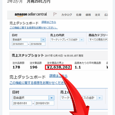
2年2か月
月商2591万円