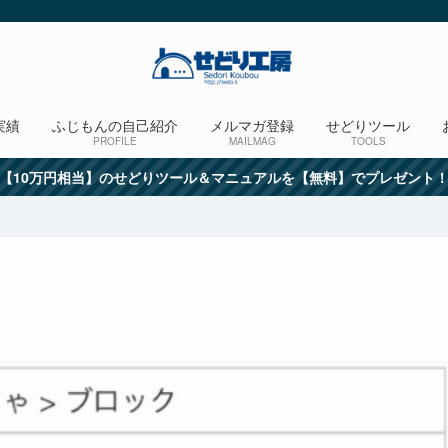
実績
ふじもんの自己紹介
メルマガ登録
せどりツール
PROFILE
MAILMAG
TOOLS
【10万円相当】のせどりツール＆マニュアルを【無料】でプレゼント