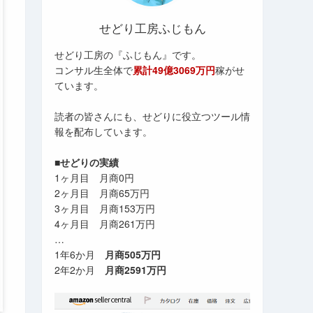
せどり工房ふじもん
せどり工房の『ふじもん』です。
コンサル生全体で
累計49億3069万円
稼がせ
ています。
読者の皆さんにも、せどりに役立つツール情
報を配布しています。
■せどりの実績
1ヶ月目 月商0円
2ヶ月目 月商65万円
3ヶ月目 月商153万円
4ヶ月目 月商261万円
…
1年6か月
月商505万円
2年2か月
月商2591万円