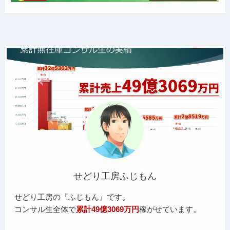
せどり工房ふじもん
せどり工房の『ふじもん』です。
コンサル生全体で
累計49億3069万円
稼がせています。